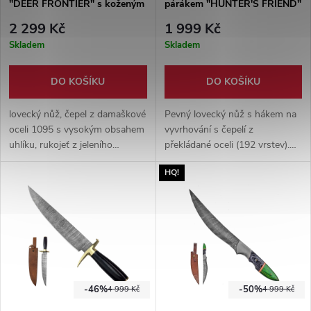
"DEER FRONTIER" s koženým
párákem "HUNTER'S FRIEND"
pouzdrem
s pouzdrem
2 299 Kč
1 999 Kč
Skladem
Skladem
DO KOŠÍKU
DO KOŠÍKU
lovecký nůž, čepel z damaškové
Pevný lovecký nůž s hákem na
oceli 1095 s vysokým obsahem
vyvrhování s čepelí z
uhlíku, rukojeť z jeleního
překládané oceli (192 vrstev).
parohu, kožené pouzdro
Rukojeť vyrobena ze dřeva
HQ!
součástí balení celková délka
Rosewood, dodáváno s
32,5 cm, tloušťka čepele 4,5
koženým pouzdrem.
mm o hmotnosti nože 375 g.
-46%
-50%
4 999 Kč
4 999 Kč