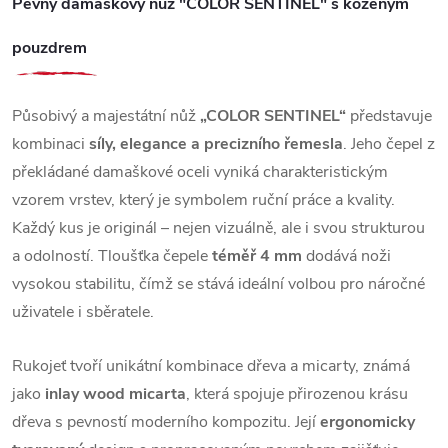
Pevný damaškový nůž "COLOR SENTINEL" s koženým
pouzdrem
Působivý a majestátní nůž
„COLOR SENTINEL“
představuje
kombinaci
síly, elegance a precizního řemesla
. Jeho čepel z
překládané damaškové oceli vyniká charakteristickým
vzorem vrstev, který je symbolem ruční práce a kvality.
Každý kus je originál – nejen vizuálně, ale i svou strukturou
a odolností. Tloušťka čepele
téměř 4 mm
dodává noži
vysokou stabilitu, čímž se stává ideální volbou pro náročné
uživatele i sběratele.
Rukojeť tvoří unikátní kombinace dřeva a micarty, známá
jako
inlay wood micarta
, která spojuje přirozenou krásu
dřeva s pevností moderního kompozitu. Její
ergonomicky