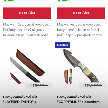
Skladem
Skladem
DO KOŠÍKU
DO KOŠÍKU
Masivní nůž z damaškové oceli.
Masivní kus damaškové oceli,
Pořádný kus, který užijete v
který ocení nejeden sběratel
nejedné situaci. Součástí nože
nožů nejen v prostředí domova,
je pevné, kožené pouzdro s
ale i v outdooru. Dobrý nůž,
Novinka
cool designem.
jehož součástí je i pevné
kožené pouzdro.
-41%
-43%
2 899 Kč
2 999 Kč
Pevný damaškový nůž
Pevný damaškový nůž
"LAYERED TANTO" s
"COPPERLINE" s pouzdrem
pouzdrem