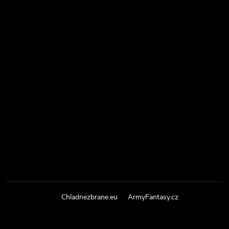
Chladnezbrane.eu
ArmyFantasy.cz