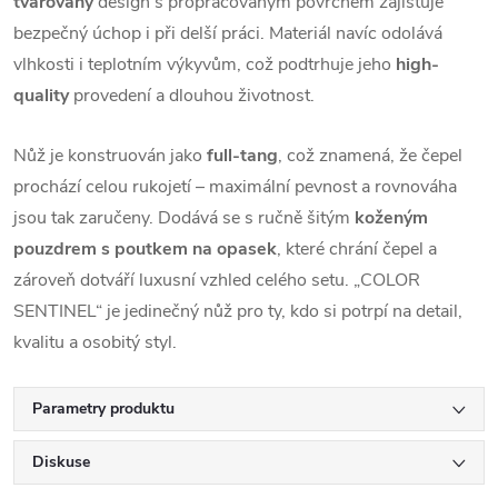
tvarovaný
design s propracovaným povrchem zajišťuje
bezpečný úchop i při delší práci. Materiál navíc odolává
vlhkosti i teplotním výkyvům, což podtrhuje jeho
high-
quality
provedení a dlouhou životnost.
Nůž je konstruován jako
full-tang
, což znamená, že čepel
prochází celou rukojetí – maximální pevnost a rovnováha
jsou tak zaručeny. Dodává se s ručně šitým
koženým
pouzdrem s poutkem na opasek
, které chrání čepel a
zároveň dotváří luxusní vzhled celého setu. „COLOR
SENTINEL“ je jedinečný nůž pro ty, kdo si potrpí na detail,
kvalitu a osobitý styl.
Parametry produktu
Diskuse