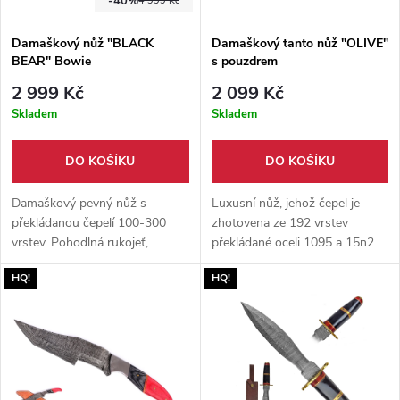
-40%
4 999 Kč
Damaškový nůž "BLACK
Damaškový tanto nůž "OLIVE"
BEAR" Bowie
s pouzdrem
2 999 Kč
2 099 Kč
Skladem
Skladem
DO KOŠÍKU
DO KOŠÍKU
Damaškový pevný nůž s
Luxusní nůž, jehož čepel je
překládanou čepelí 100-300
zhotovena ze 192 vrstev
vrstev. Pohodlná rukojeť,
překládané oceli 1095 a 15n20.
mosazná záštita, již z výroby
Střenky tohoto nože z
HQ!
HQ!
ostřeno. Součástí nože je pevné
olivového dřeva. Pouzdro z
kožené pouzdro.
pravé hovězí kůže.