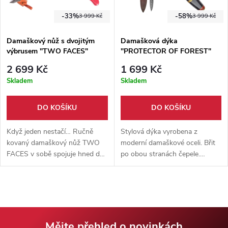
-33%
-58%
3 999 Kč
3 999 Kč
Damaškový nůž s dvojitým
Damašková dýka
výbrusem "TWO FACES"
"PROTECTOR OF FOREST"
oboubřitvá
2 699 Kč
1 699 Kč
Skladem
Skladem
DO KOŠÍKU
DO KOŠÍKU
Když jeden nestačí… Ručně
Stylová dýka vyrobena z
kovaný damaškový nůž TWO
moderní damaškové oceli. Břit
FACES v sobě spojuje hned dva
po obou stranách čepele.
výbrusy – masivní čepel
Dřevěná rukojeť z lakovaného
určenou k sekání a jemné ostří
dřeva + pevné kožené pouzdro.
na precizní řezání.
Mějte přehled o novinkách