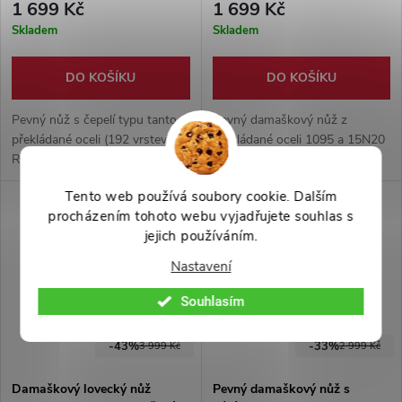
1 699 Kč
1 699 Kč
Skladem
Skladem
DO KOŠÍKU
DO KOŠÍKU
Pevný nůž s čepelí typu tanto z
Pevný damaškový nůž z
překládané oceli (192 vrstev).
překládané oceli 1095 a 15N20
Rukojeť z buvolího rohu,
s měděnou linií, rukojetí z
dodáváno s ručně šitým
velbloudí kosti a dřeva, full-tang
Tento web používá soubory cookie. Dalším
koženým pouzdrem.
konstrukcí, hákem a koženým
procházením tohoto webu vyjadřujete souhlas s
pouzdrem.
jejich používáním.
Nastavení
Souhlasím
-43%
-33%
3 999 Kč
2 999 Kč
Damaškový lovecký nůž
Pevný damaškový nůž s