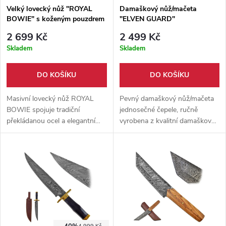
Velký lovecký nůž "ROYAL
Damaškový nůž/mačeta
BOWIE" s koženým pouzdrem
"ELVEN GUARD"
2 699 Kč
2 499 Kč
Skladem
Skladem
DO KOŠÍKU
DO KOŠÍKU
Masivní lovecký nůž ROYAL
Pevný damaškový nůž/mačeta
BOWIE spojuje tradiční
jednosečné čepele, ručně
překládanou ocel a elegantní
vyrobena z kvalitní damaškové
přírodní materiály. Vyniká
oceli. Již z výroby ostřeno,
výraznou ostrou čepelí z
tvrdost čepele 58-60 Hcr.
překládané oceli 1095/15N20 a
Kožené pouzdro součástí.
rukojetí z býčího rohu
doplněnou mosaznými prvky.