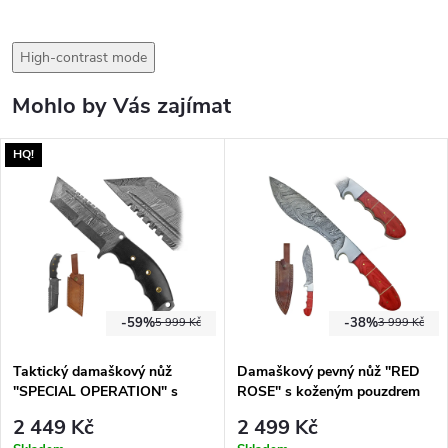
High-contrast mode
Mohlo by Vás zajímat
HQ!
-59%
-38%
5 999 Kč
3 999 Kč
Taktický damaškový nůž
Damaškový pevný nůž "RED
"SPECIAL OPERATION" s
ROSE" s koženým pouzdrem
koženým pouzdrem!
2 449 Kč
2 499 Kč