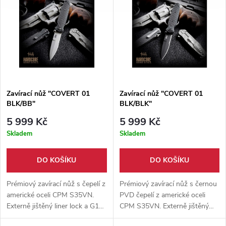
pouzdrem z umělé kůže.
Zavírací nůž "COVERT 01
Zavírací nůž "COVERT 01
BLK/BB"
BLK/BLK"
5 999 Kč
5 999 Kč
Skladem
Skladem
DO KOŠÍKU
DO KOŠÍKU
Prémiový zavírací nůž s čepelí z
Prémiový zavírací nůž s černou
americké oceli CPM S35VN.
PVD čepelí z americké oceli
Externě jištěný liner lock a G10
CPM S35VN. Externě jištěný
rukojeť zajišťují bezpečnou
liner lock zajišťuje bezpečnou