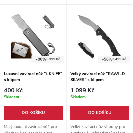
třenkami z Micarty. Keramická
dřevěná rukojeť s klipem na
ložiska, pevný klip a nylonové
opasek. Nylonové pouzdro
pouzdro.
součástí balení.
-80%
-56%
1 999 Kč
2 499 Kč
Luxusní zavírací nůž "i-KNIFE"
Velký zavírací nůž "RAWILD
s klipem
SILVER" s klipem
400 Kč
1 099 Kč
Skladem
Skladem
DO KOŠÍKU
DO KOŠÍKU
Malý luxusní zavírací nůž pro
Velký zavírací nůž vhodný pro