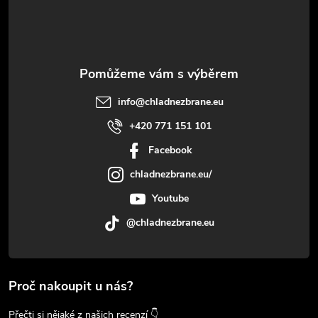
í
info
@
chladnezbrane.eu
+420 771 151 101
Facebook
chladnezbrane.eu/
Youtube
@chladnezbrane.eu
Proč nakoupit u nás?
Přečti si nějaké z našich recenzí 👇