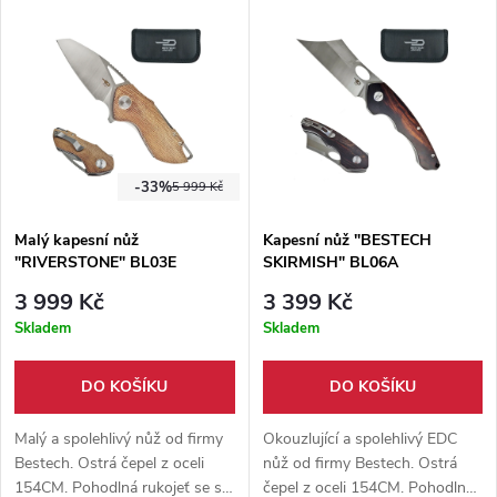
práci. Nůž doplňuje
práci. Nůž doplňuje
oboustranný kapesní klip.
oboustranný kapesní klip.
-33%
5 999 Kč
Malý kapesní nůž
Kapesní nůž "BESTECH
"RIVERSTONE" BL03E
SKIRMISH" BL06A
3 999 Kč
3 399 Kč
Skladem
Skladem
DO KOŠÍKU
DO KOŠÍKU
Malý a spolehlivý nůž od firmy
Okouzlující a spolehlivý EDC
Bestech. Ostrá čepel z oceli
nůž od firmy Bestech. Ostrá
154CM. Pohodlná rukojeť se s
čepel z oceli 154CM. Pohodlná