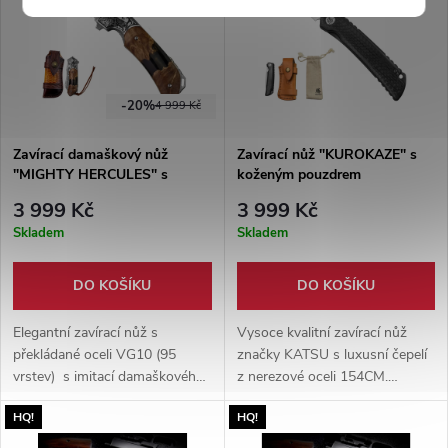
-20%
4 999 Kč
Zavírací damaškový nůž
Zavírací nůž "KUROKAZE" s
"MIGHTY HERCULES" s
koženým pouzdrem
pouzdrem
3 999 Kč
3 999 Kč
Skladem
Skladem
DO KOŠÍKU
DO KOŠÍKU
Elegantní zavírací nůž s
Vysoce kvalitní zavírací nůž
překládané oceli VG10 (95
značky KATSU s luxusní čepelí
vrstev) s imitací damaškového
z nerezové oceli 154CM.
vzoru. Rukojeť ze dřeva
Rukojeť s uhlíkových vláken.
HQ!
HQ!
burlwood v kombinaci s
Dodáváno s koženým
pryskyřicí. Dodáváno s
pouzdrem a plátěným sáčkem