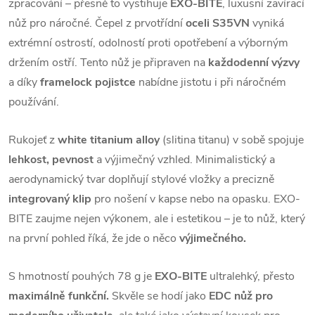
zpracování – přesně to vystihuje
EXO-BITE
, luxusní zavírací
nůž pro náročné. Čepel z prvotřídní
oceli S35VN
vyniká
extrémní ostrostí, odolností proti opotřebení a výborným
držením ostří. Tento nůž je připraven na
každodenní výzvy
a díky
framelock pojistce
nabídne jistotu i při náročném
používání.
Rukojeť z
white titanium alloy
(slitina titanu) v sobě spojuje
lehkost, pevnost
a výjimečný vzhled. Minimalistický a
aerodynamický tvar doplňují stylové vložky a precizně
integrovaný klip
pro nošení v kapse nebo na opasku. EXO-
BITE zaujme nejen výkonem, ale i estetikou – je to nůž, který
na první pohled říká, že jde o něco
výjimečného.
S hmotností pouhých 78 g je
EXO-BITE
ultralehký, přesto
maximálně funkční.
Skvěle se hodí jako
EDC nůž pro