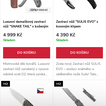
-38%
7 999 Kč
Luxusní damaškový zavírací
Zavírací nůž "SULIS EVO" s
nůž "SNAKE TAIL" s koženým
kovovým klipem
pouzdrem
4 999 Kč
4 390 Kč
Skladem
Skladem
DO KOŠÍKU
DO KOŠÍKU
Mistrovské dílo kovářů. Luxusní
Zcela nový Zavírací nůž SULIS
zavírací nůž vyrobený z vysoce
EVO – evoluci známého a
odolné oceli D2, která vyniká
oblíbeného nože Sulis! Tato
svou tvrdostí 58-60 HRC!
nová generace přináší
HQ!
HQ!
Pouzdrem z hovězí kůže.
vylepšení, která ocení každý
náročný uživatel.