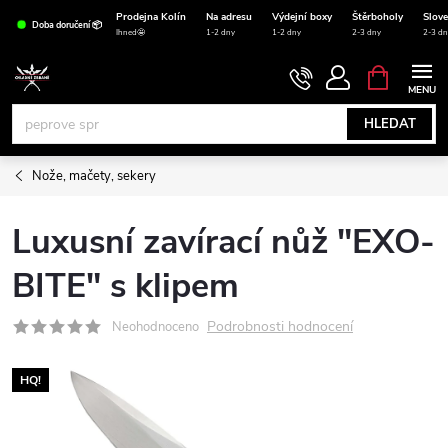
Přejít
Prodejna Kolín
Na adresu
Výdejní boxy
Štěrboholy
Slov
Doba doručení 📦
na
Ihned🤩
1-2 dny
1-2 dny
2-3 dny
2-3 dn
obsah
NÁKUPNÍ
KOŠÍK
HLEDAT
Nože, mačety, sekery
Luxusní zavírací nůž "EXO-
BITE" s klipem
Podrobnosti hodnocení
Neohodnoceno
HQ!