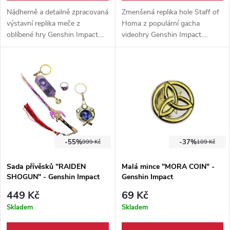
Nádherně a detailně zpracovaná
Zmenšená replika hole Staff of
výstavní replika meče z
Homa z populární gacha
oblíbené hry Genshin Impact.
videohry Genshin Impact.
Vyrobeno z nerezové oceli
Vyrobeno z foam pěny s
N420. Dřevěná plaketa na stůl
tvrzeným jádrem, vhodné pro
součástí balení.
cosplay i cosplay akce.
-55%
-37%
999 Kč
109 Kč
Sada přívěsků "RAIDEN
Malá mince "MORA COIN" -
SHOGUN" - Genshin Impact
Genshin Impact
449 Kč
69 Kč
Skladem
Skladem