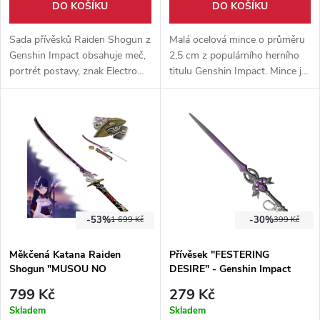
DO KOŠÍKU
DO KOŠÍKU
Sada přívěsků Raiden Shogun z
Malá ocelová mince o průměru
Genshin Impact obsahuje meč,
2,5 cm z populárního herního
portrét postavy, znak Electro
titulu Genshin Impact. Mince je
elementu a prsten. Ideální pro
vhodná pro cosplay, či jako
sběratele a cosplay.
rekvizita pro stolní hry, případně
jako malá dekorace.
-53%
-30%
1 699 Kč
399 Kč
Měkčená Katana Raiden
Přívěsek "FESTERING
Shogun "MUSOU NO
DESIRE" - Genshin Impact
HITOTACHI" - Genshin Impact
799 Kč
279 Kč
Skladem
Skladem