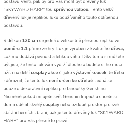
postavu Venti, pak by pro Vás mohl být dřevěný luk
"SKYWARD HARP" tou
správnou volbou.
Tento velký
dřevěný luk je replikou luku používaného touto oblíbenou
postavou.
S délkou
120 cm
se jedná o velikostně přesnou repliku ve
poměru 1:1
přímo ze hry. Luk je vyroben z kvalitního
dřeva,
což mu dodává pevnost a lehkou váhu. Díky tomu si můžete
být jisti, že tento luk vám vydrží dlouho a budete si ho moci
užít i na delší
cosplay akce
či jako
výstavní kousek
. Je třeba
zdůraznit, že tento luk
není určen ke střelbě
. Jedná se
pouze o dekorativní repliku pro fanoušky Genshinu.
Nicméně pokud milujete svět Genshin Impact a chcete si
doma udělat skvělý
cosplay
nebo ozdobit prostor pro své
sbírání herních zbraní, pak je tento dřevěný luk "SKYWARD
HARP" pro Vás přesně to pravé.