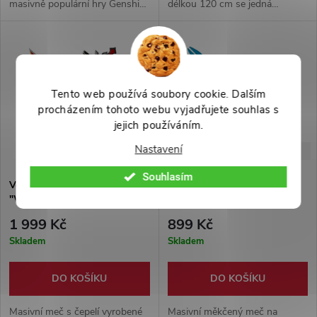
masivně populární hry Genshin
délkou 120 cm se jedná
Impact. Ideální doplněk pro Váš
velikostně 1:1 repliku přímo ze
cosplay, vhodné i na cosplay
hry. Šíp je vyroben z pvc trubky
akce.
a dřeva. S lukem nelze střílet.
Tento web používá soubory cookie. Dalším
procházením tohoto webu vyjadřujete souhlas s
jejich používáním.
Nastavení
-60%
-31%
4 999 Kč
1 299 Kč
Souhlasím
Velký dřevěný meč Diluca
Měkčený meč "SKYWARD
"WOLF'S GRAVESTONE" -
SWORD" - Genshin Impact
Genshin Impact
1 999 Kč
899 Kč
Skladem
Skladem
DO KOŠÍKU
DO KOŠÍKU
Masivní meč s čepelí vyrobené
Masivní měkčený meč na