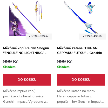
-50%
-33%
1 999 Kč
1 499 Kč
Měkčené kopí Raiden Shogun
Měkčená katana "HARAN
"ENGULFING LIGHTNING" -
GEPPAKU FUTSU" - Genshin
Genshin Impact
Impact
999 Kč
999 Kč
Skladem
Skladem
DO KOŠÍKU
DO KOŠÍKU
Měkčená replika kopí,
Měkčená katana na motiv
pocházející z herního světa
Haran geppaku futsu z
Genshin Impact. Vyrobeno z
populární hry Genshin Impact.
materiálů laminát, pěnové
Perfektní doplněk pro Váš