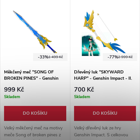
měkčení, latex a plast. Vhodné
cosplay i cosplay akce.
ke cosplayi i na larp.
-33%
-77%
1 499 Kč
2 999 Kč
Měkčený meč "SONG OF
Dřevěný luk "SKYWARD
BROKEN PINES" - Genshin
HARP" - Genshin Impact - II.
Impact
jakost
999 Kč
700 Kč
Skladem
Skladem
DO KOŠÍKU
DO KOŠÍKU
Velký měkčený meč na motivy
Velký dřevěný luk ze hry
meče Song of broken pines z
Genshin Impact. S celkovou