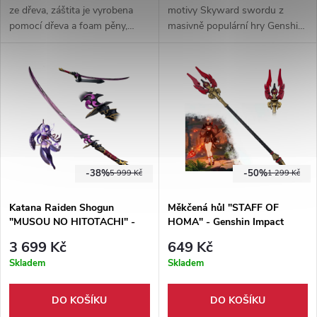
ze dřeva, záštita je vyrobena
motivy Skyward swordu z
pomocí dřeva a foam pěny,
masivně populární hry Genshin
rukojeť je vyrobena z PVC
Impact. Ideální doplněk pro Váš
trubky, které spojují celý meč
cosplay, vhodné i na cosplay
dohromady.
akce.
-38%
-50%
5 999 Kč
1 299 Kč
Katana Raiden Shogun
Měkčená hůl "STAFF OF
"MUSOU NO HITOTACHI" -
HOMA" - Genshin Impact
Genshin Impact
3 699 Kč
649 Kč
Skladem
Skladem
DO KOŠÍKU
DO KOŠÍKU