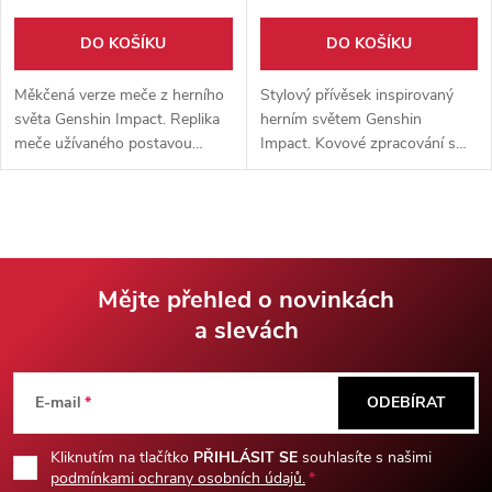
DO KOŠÍKU
DO KOŠÍKU
Měkčená verze meče z herního
Stylový přívěsek inspirovaný
světa Genshin Impact. Replika
herním světem Genshin
meče užívaného postavou
Impact. Kovové zpracování s
Raiden. Vyrobeno z
výraznými fialovými
materiálů laminát, pěnové
akcenty doplňuje praktický
měkčení, latex a plast.
kroužek na klíče.
Mějte přehled o novinkách
a slevách
Z
á
E-mail
ODEBÍRAT
p
Kliknutím na tlačítko
PŘIHLÁSIT SE
souhlasíte s našimi
podmínkami ochrany osobních údajů.