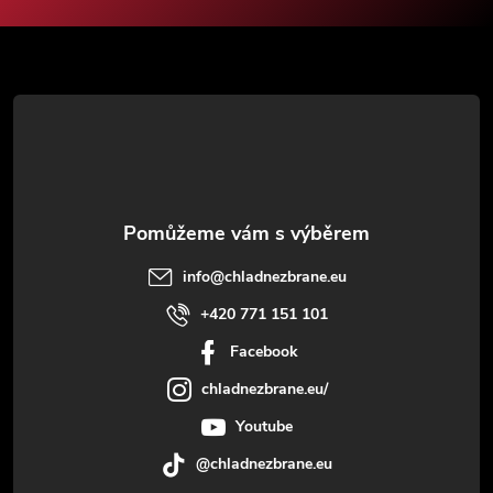
a
t
í
info
@
chladnezbrane.eu
+420 771 151 101
Facebook
chladnezbrane.eu/
Youtube
@chladnezbrane.eu